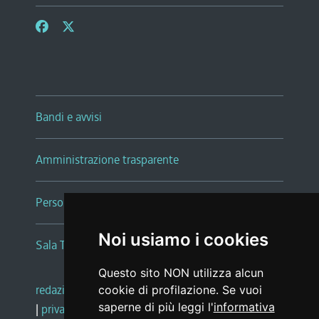
Bandi e avvisi
Amministrazione trasparente
Persone e Uffici
Noi usiamo i cookies
Sala Tiziano Tessitori
Questo sito NON utilizza alcun
redazione web
|
note legali
|
glossario
cookie di profilazione. Se vuoi
saperne di più leggi l'
informativa
|
privacy
|
social media policy