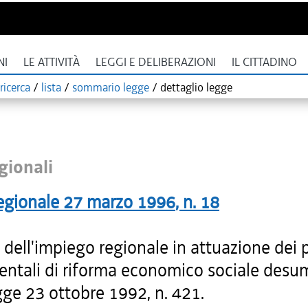
NI
LE ATTIVITÀ
LEGGI E DELIBERAZIONI
IL CITTADINO
ricerca
/
lista
/
sommario legge
/
dettaglio legge
gionali
egionale
27 marzo 1996
, n.
18
dell'impiego regionale in attuazione dei p
ntali di riforma economico sociale desum
gge 23 ottobre 1992, n. 421.