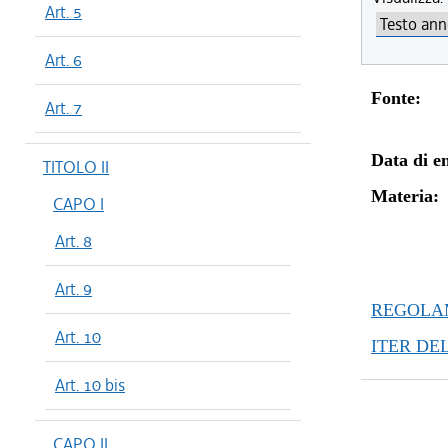
Art. 5
Art. 6
Fonte:
Art. 7
Data di en
TITOLO II
Materia:
CAPO I
Art. 8
Art. 9
REGOLAM
Art. 10
ITER DE
Art. 10 bis
CAPO II