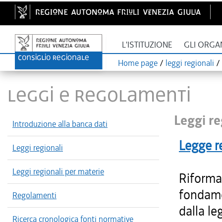
L'ISTITUZIONE
GLI ORGA
Home page
/
leggi regionali
/
LEGGI E REGOLAMENTI
Leggi re
Introduzione alla banca dati
Legge r
Leggi regionali
Leggi regionali per materie
Riforma 
fondame
Regolamenti
dalla le
Ricerca cronologica fonti normative