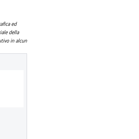
afica ed
iale della
utivo in alcun