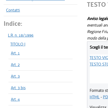
TESTO
Contatti
Avviso legal
Indice:
eventuali an
Regione Friul
L.R. n. 18/1996
modo della p
TITOLO I
Scegli il te
Art. 1
TESTO VI
TESTO ST
Art. 2
Art. 3
Art. 3 bis
Formato st
HTML
-
PD
Art. 4
Visualizza: