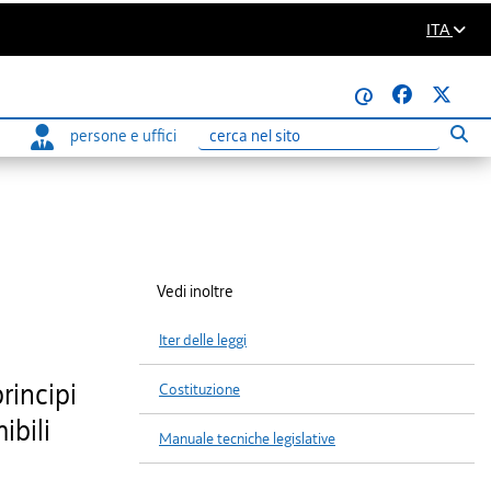
ITA
@
persone e uffici
Eseg
Ricerca
Vedi inoltre
Iter delle leggi
rincipi
Costituzione
ibili
Manuale tecniche legislative