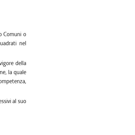
so Comuni o
quadrati nel
vigore della
ne, la quale
 competenza,
ssivi al suo