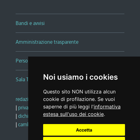
Bandi e avvisi
Amministrazione trasparente
Persone e Uffici
Noi usiamo i cookies
Sala Tiziano Tessitori
Questo sito NON utilizza alcun
redazione web
|
note legali
|
glossario
cookie di profilazione. Se vuoi
saperne di più leggi l'
informativa
|
privacy
|
social media policy
estesa sull'uso dei cookie
.
|
dichiarazione di accessibilità
|
feedback
|
cambio preferenze cookie
Accetta