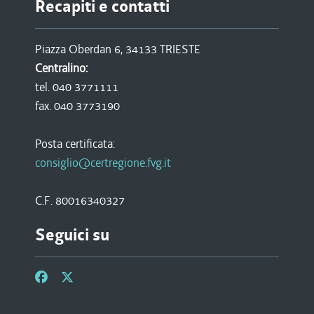
Recapiti e contatti
Piazza Oberdan 6, 34133 TRIESTE
Centralino:
tel. 040 3771111
fax. 040 3773190
Posta certificata:
consiglio@certregione.fvg.it
C.F. 80016340327
Seguici su