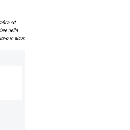
afica ed
iale della
utivo in alcun