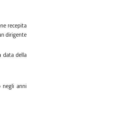
ene recepita
un dirigente
a data della
 negli anni