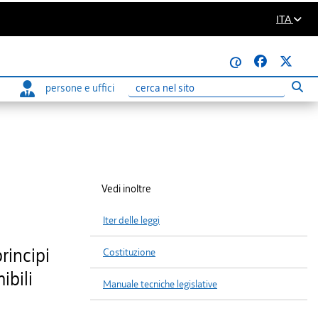
ITA
@
persone e uffici
Eseg
Ricerca
Vedi inoltre
Iter delle leggi
rincipi
Costituzione
ibili
Manuale tecniche legislative