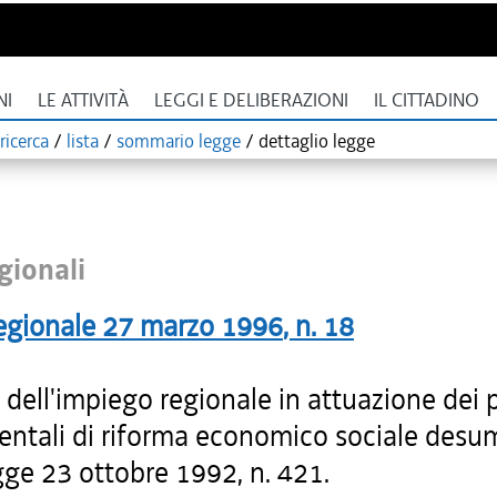
NI
LE ATTIVITÀ
LEGGI E DELIBERAZIONI
IL CITTADINO
ricerca
/
lista
/
sommario legge
/
dettaglio legge
gionali
egionale
27 marzo 1996
, n.
18
dell'impiego regionale in attuazione dei p
ntali di riforma economico sociale desum
gge 23 ottobre 1992, n. 421.