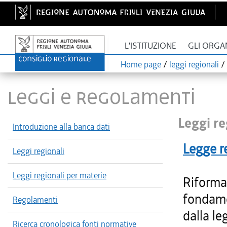
L'ISTITUZIONE
GLI ORGA
Home page
/
leggi regionali
/
LEGGI E REGOLAMENTI
Leggi re
Introduzione alla banca dati
Legge r
Leggi regionali
Leggi regionali per materie
Riforma 
fondame
Regolamenti
dalla le
Ricerca cronologica fonti normative