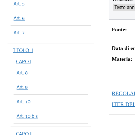
Art. 5
Art. 6
Fonte:
Art. 7
Data di en
TITOLO II
Materia:
CAPO I
Art. 8
Art. 9
REGOLAM
Art. 10
ITER DE
Art. 10 bis
CAPO II