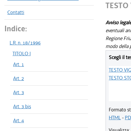
TESTO
Contatti
Avviso legal
Indice:
eventuali an
Regione Friul
L.R. n. 18/1996
modo della p
TITOLO I
Scegli il te
Art. 1
TESTO VI
TESTO ST
Art. 2
Art. 3
Art. 3 bis
Formato st
HTML
-
PD
Art. 4
Visualizza: