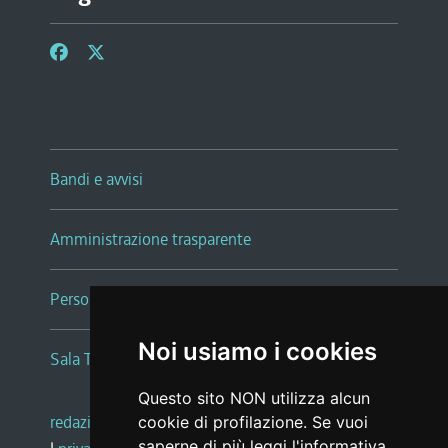
Bandi e avvisi
Amministrazione trasparente
Persone e Uffici
Noi usiamo i cookies
Sala Tiziano Tessitori
Questo sito NON utilizza alcun
redazione web
|
note legali
|
glossario
cookie di profilazione. Se vuoi
saperne di più leggi l'
informativa