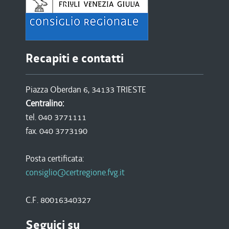
Recapiti e contatti
Piazza Oberdan 6, 34133 TRIESTE
Centralino:
tel. 040 3771111
fax. 040 3773190
Posta certificata:
consiglio@certregione.fvg.it
C.F. 80016340327
Seguici su