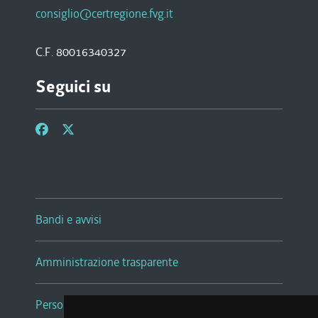
consiglio@certregione.fvg.it
C.F. 80016340327
Seguici su
Bandi e avvisi
Amministrazione trasparente
Persone e Uffici