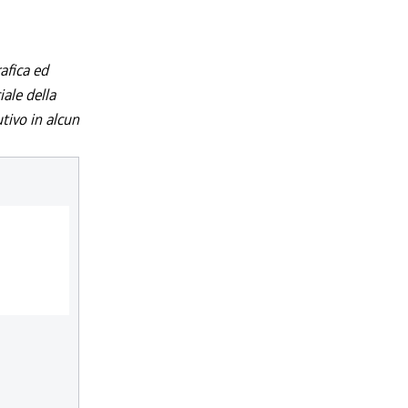
afica ed
iale della
utivo in alcun