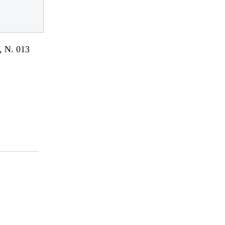
 N. 013
I