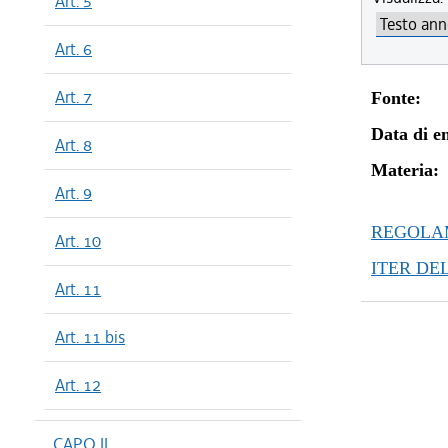
Art. 5
Art. 6
Art. 7
Fonte:
Data di en
Art. 8
Materia:
Art. 9
REGOLAM
Art. 10
ITER DE
Art. 11
Art. 11 bis
Art. 12
CAPO II