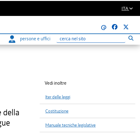
ITA
@
persone e uffici
Eseg
Ricerca
Vedi inoltre
Iter delle leggi
 della
Costituzione
ngue
Manuale tecniche legislative