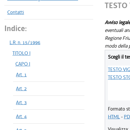
TESTO
Contatti
Avviso legal
Indice:
eventuali an
Regione Friul
L.R. n. 15/1996
modo della p
TITOLO I
Scegli il te
CAPO I
TESTO VI
Art. 1
TESTO ST
Art. 2
Art. 3
Formato st
Art. 4
HTML
-
PD
Visualizza: