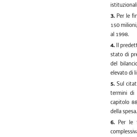
istituzional
3.
Per le fi
150 milioni
al 1998.
4.
Il predet
stato di pr
del bilanc
elevato di 
5.
Sul citat
termini di
capitolo 88
della spesa
6.
Per le f
complessiva 