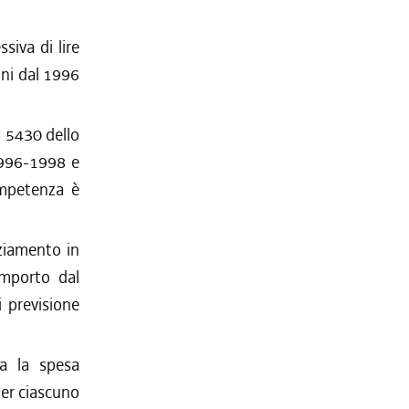
siva di lire
nni dal 1996
o 5430 dello
 1996-1998 e
ompetenza è
nziamento in
importo dal
i previsione
ta la spesa
 per ciascuno