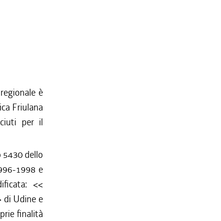
 regionale è
ica Friulana
iuti per il
o 5430 dello
 1996-1998 e
ificata: <<
> di Udine e
rie finalità