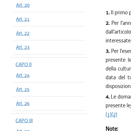
Art. 20
1.
Il primo p
Art. 21
2.
Per l'ann
dall'artic
Art. 22
interessate
Art. 23
3.
Per l'ese
presente le
CAPO II
della cultu
Art. 24
data del t
disposizion
Art. 25
4.
Le domand
Art. 26
presente l
(1)
(2)
CAPO III
Note: