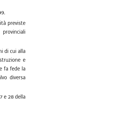
99.
tà previste
provinciali
 di cui alla
istruzione e
e fa fede la
lvo diversa
7 e 28 della