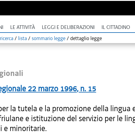
NI
LE ATTIVITÀ
LEGGI E DELIBERAZIONI
IL CITTADINO
ricerca
/
lista
/
sommario legge
/
dettaglio legge
gionali
egionale
22 marzo 1996
, n.
15
r la tutela e la promozione della lingua e
friulane e istituzione del servizio per le li
i e minoritarie.