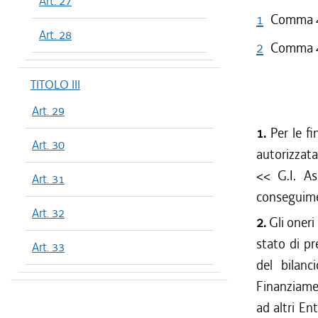
Art. 27
1
Comma 4 
Art. 28
2
Comma 4 
TITOLO III
Art. 29
1.
Per le fi
Art. 30
autorizzata
<< G.I. As
Art. 31
conseguimen
Art. 32
2.
Gli oneri
stato di pr
Art. 33
del bilanc
Finanziamen
ad altri En