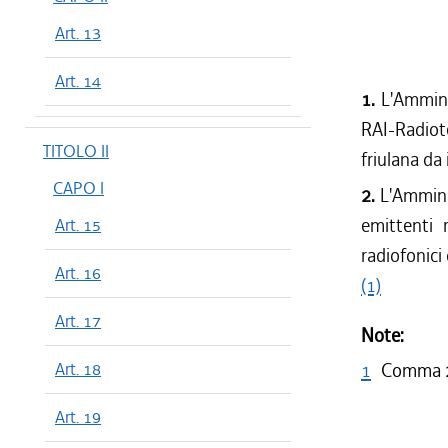
Art. 13
Art. 14
1.
L'Amminis
RAI-Radiote
TITOLO II
friulana da 
CAPO I
2.
L'Amminis
emittenti 
Art. 15
radiofonici 
Art. 16
(1)
Art. 17
Note:
Art. 18
1
Comma 2 
Art. 19