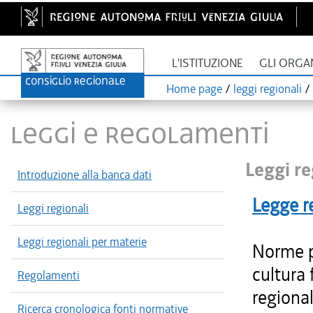
L'ISTITUZIONE
GLI ORGA
Home page
/
leggi regionali
/
LEGGI E REGOLAMENTI
Leggi re
Introduzione alla banca dati
Legge r
Leggi regionali
Leggi regionali per materie
Norme pe
cultura 
Regolamenti
regional
Ricerca cronologica fonti normative