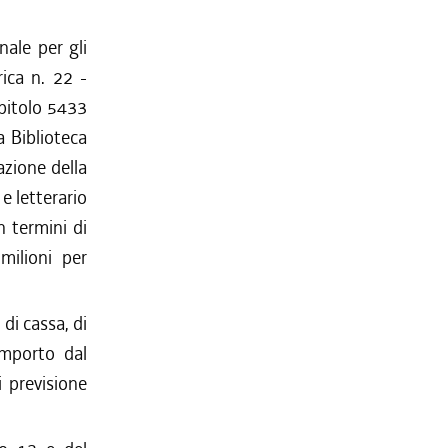
nale per gli
ica n. 22 -
apitolo 5433
 Biblioteca
azione della
e letterario
n termini di
milioni per
 di cassa, di
importo dal
i previsione