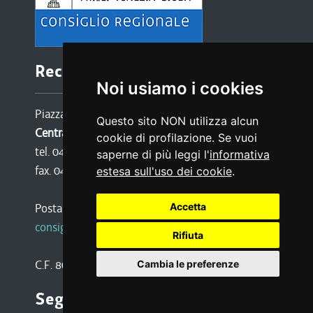
Recapiti e contatti
Noi usiamo i cookies
Piazza Oberdan 6, 34133 TRIESTE
Questo sito NON utilizza alcun
Centralino:
cookie di profilazione. Se vuoi
tel. 040 3771111
saperne di più leggi l'
informativa
fax. 040 3773190
estesa sull'uso dei cookie
.
Posta certificata:
Accetta
consiglio@certregione.fvg.it
Rifiuta
C.F. 80016340327
Cambia le preferenze
Seguici su