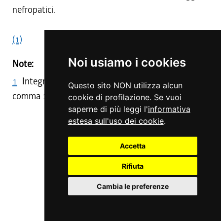
nefropatici.
(1)
Noi usiamo i cookies
Note:
1
Integrata la disciplina del comma 3 da art. 19,
Questo sito NON utilizza alcun
comma 16, L. R. 12/1995
cookie di profilazione. Se vuoi
saperne di più leggi l'
informativa
estesa sull'uso dei cookie
.
CAPO II
Accetta
INTERVENTI NEL SETTORE
DELL'ASSISTENZA
Rifiuta
Cambia le preferenze
Art. 74
Strutture socio-assistenziali