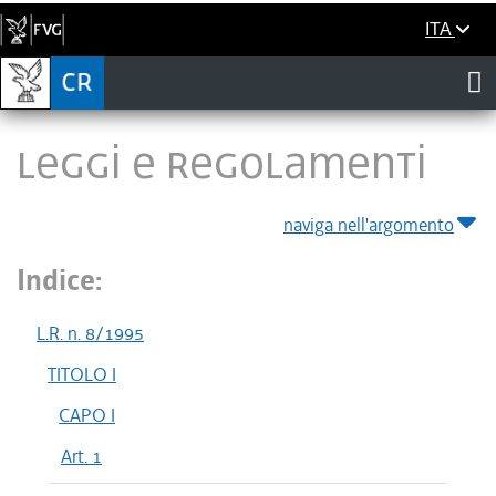
ITA
LEGGI E REGOLAMENTI
naviga nell'argomento
Indice:
L.R. n. 8/1995
TITOLO I
CAPO I
Art. 1