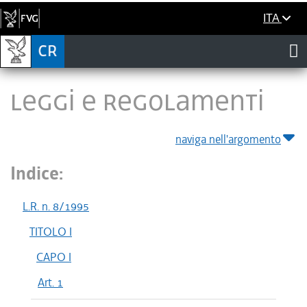
ITA
LEGGI E REGOLAMENTI
naviga nell'argomento
Indice:
L.R. n. 8/1995
TITOLO I
CAPO I
Art. 1