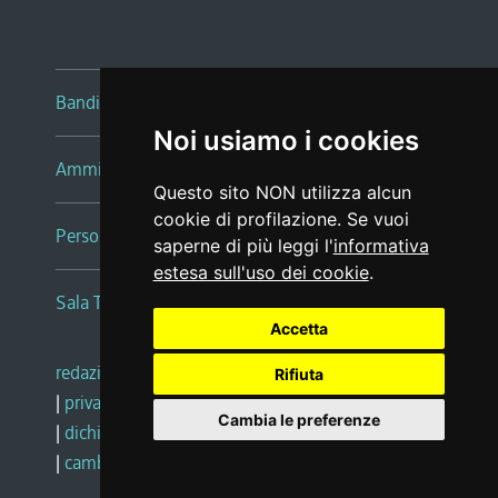
Bandi e avvisi
Noi usiamo i cookies
Amministrazione trasparente
Questo sito NON utilizza alcun
cookie di profilazione. Se vuoi
Persone e Uffici
saperne di più leggi l'
informativa
estesa sull'uso dei cookie
.
Sala Tiziano Tessitori
Accetta
redazione web
|
note legali
|
glossario
Rifiuta
|
privacy
|
social media policy
Cambia le preferenze
|
dichiarazione di accessibilità
|
feedback
|
cambio preferenze cookie