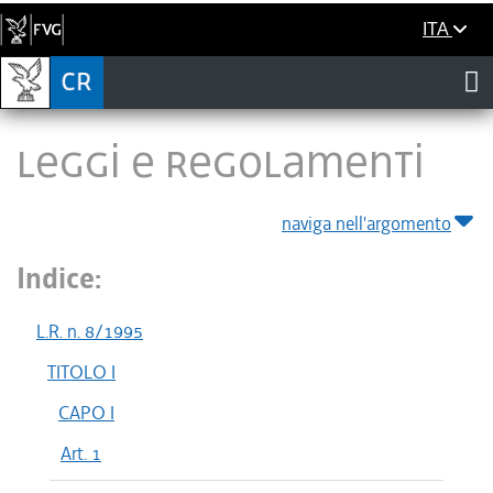
ITA
LEGGI E REGOLAMENTI
naviga nell'argomento
Indice:
L.R. n. 8/1995
TITOLO I
CAPO I
Art. 1