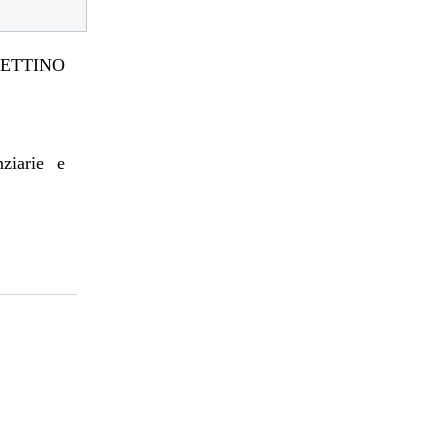
TTINO
nziarie e