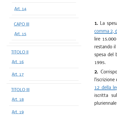
Art. 14
1.
La spesa 
CAPO III
comma 2, de
Art. 15
lire 15.000
restando il
TITOLO II
spesa del b
Art. 16
1995.
2.
Corrispo
Art. 17
l'iscrizione
12 della l
TITOLO III
iscritta s
Art. 18
pluriennale
Art. 19