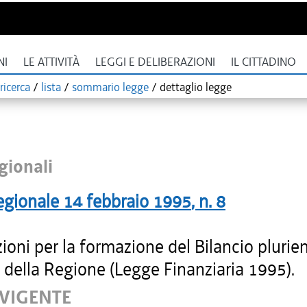
NI
LE ATTIVITÀ
LEGGI E DELIBERAZIONI
IL CITTADINO
ricerca
/
lista
/
sommario legge
/
dettaglio legge
gionali
egionale
14 febbraio 1995
, n.
8
ioni per la formazione del Bilancio plurie
 della Regione (Legge Finanziaria 1995).
 VIGENTE