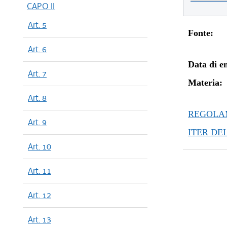
CAPO II
Art. 5
Fonte:
Art. 6
Data di en
Art. 7
Materia:
Art. 8
REGOLAM
Art. 9
ITER DE
Art. 10
Art. 11
Art. 12
Art. 13