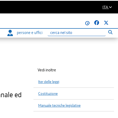
ITA
@
persone e uffici
Eseg
Ricerca
Vedi inoltre
Iter delle leggi
nnale ed
Costituzione
Manuale tecniche legislative