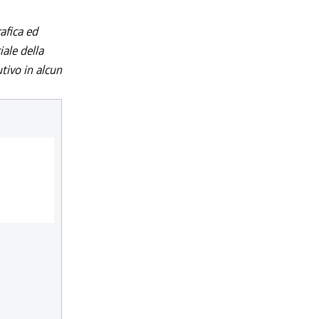
afica ed
iale della
utivo in alcun