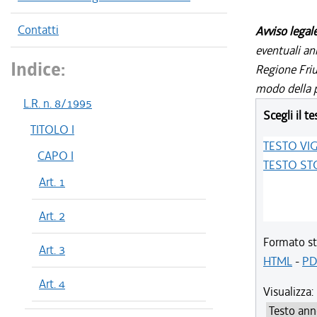
Contatti
Avviso legal
eventuali an
Indice:
Regione Friul
modo della p
L.R. n. 8/1995
Scegli il te
TITOLO I
TESTO VI
CAPO I
TESTO ST
Art. 1
Art. 2
Formato st
Art. 3
HTML
-
PD
Art. 4
Visualizza: