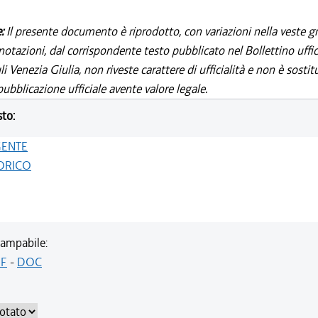
e:
Il presente documento è riprodotto, con variazioni nella veste gr
notazioni, dal corrispondente testo pubblicato nel Bollettino uffic
i Venezia Giulia, non riveste carattere di ufficialità e non è sostit
ubblicazione ufficiale avente valore legale.
sto:
GENTE
ORICO
ampabile:
F
-
DOC