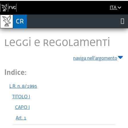
ITA
LEGGI E REGOLAMENTI
naviga nell'argomento
Indice:
L.R. n. 8/1995
TITOLO I
CAPO I
Art. 1