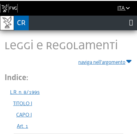
ITA
LEGGI E REGOLAMENTI
naviga nell'argomento
Indice:
L.R. n. 8/1995
TITOLO I
CAPO I
Art. 1