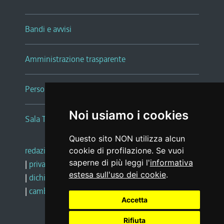
Bandi e avvisi
Amministrazione trasparente
Persone e Uffici
Noi usiamo i cookies
Sala Tiziano Tessitori
Questo sito NON utilizza alcun
redazione web
|
note legali
|
glossario
cookie di profilazione. Se vuoi
saperne di più leggi l'
informativa
|
privacy
|
social media policy
estesa sull'uso dei cookie
.
|
dichiarazione di accessibilità
|
feedback
|
cambio preferenze cookie
Accetta
Rifiuta