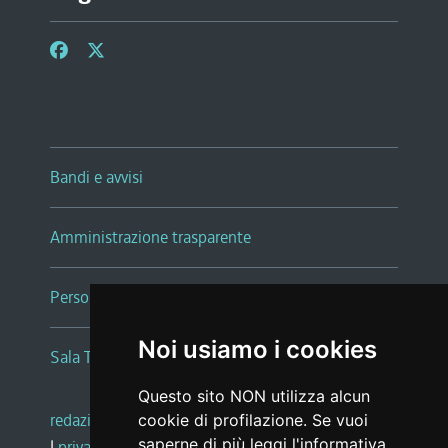
Bandi e avvisi
Amministrazione trasparente
Persone e Uffici
Noi usiamo i cookies
Sala Tiziano Tessitori
Questo sito NON utilizza alcun
redazione web
|
note legali
|
glossario
cookie di profilazione. Se vuoi
saperne di più leggi l'
informativa
|
privacy
|
social media policy