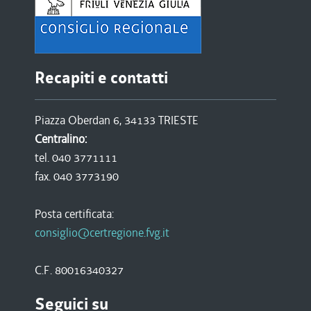
Recapiti e contatti
Piazza Oberdan 6, 34133 TRIESTE
Centralino:
tel. 040 3771111
fax. 040 3773190
Posta certificata:
consiglio@certregione.fvg.it
C.F. 80016340327
Seguici su