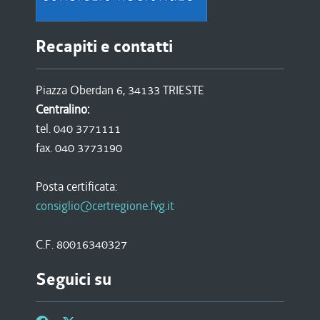
Recapiti e contatti
Piazza Oberdan 6, 34133 TRIESTE
Centralino:
tel. 040 3771111
fax. 040 3773190
Posta certificata:
consiglio@certregione.fvg.it
C.F. 80016340327
Seguici su