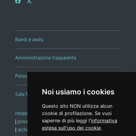
Bandi e avvisi
Amministrazione trasparente
Persone e Uffici
Noi usiamo i cookies
Sala Tiziano Tessitori
Questo sito NON utilizza alcun
redazione web
|
note legali
|
glossario
cookie di profilazione. Se vuoi
saperne di più leggi l'
informativa
|
privacy
|
social media policy
estesa sull'uso dei cookie
.
|
dichiarazione di accessibilità
|
feedback