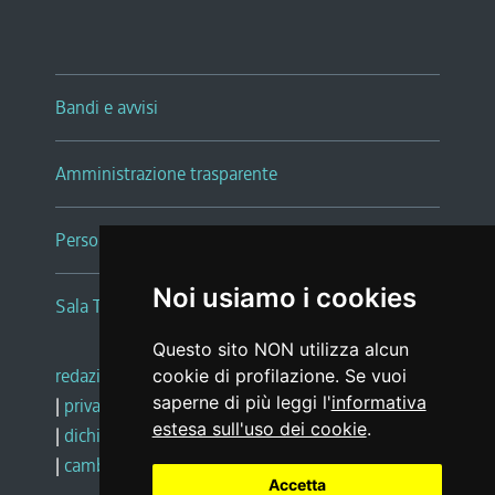
Bandi e avvisi
Amministrazione trasparente
Persone e Uffici
Noi usiamo i cookies
Sala Tiziano Tessitori
Questo sito NON utilizza alcun
redazione web
|
note legali
|
glossario
cookie di profilazione. Se vuoi
saperne di più leggi l'
informativa
|
privacy
|
social media policy
estesa sull'uso dei cookie
.
|
dichiarazione di accessibilità
|
feedback
|
cambio preferenze cookie
Accetta