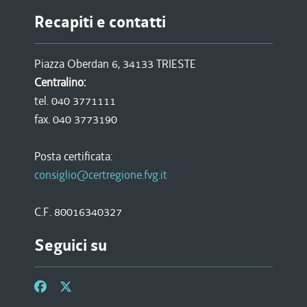
Recapiti e contatti
Piazza Oberdan 6, 34133 TRIESTE
Centralino:
tel. 040 3771111
fax. 040 3773190
Posta certificata:
consiglio@certregione.fvg.it
C.F. 80016340327
Seguici su