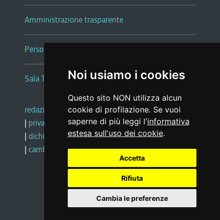
Amministrazione trasparente
Persone e Uffici
Noi usiamo i cookies
Sala Tiziano Tessitori
Questo sito NON utilizza alcun
redazione web
|
note legali
|
glossario
cookie di profilazione. Se vuoi
saperne di più leggi l'
informativa
|
privacy
|
social media policy
estesa sull'uso dei cookie
.
|
dichiarazione di accessibilità
|
feedback
|
cambio preferenze cookie
Accetta
Rifiuta
Realizzato da
Cambia le preferenze