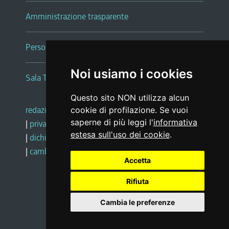
Amministrazione trasparente
Persone e Uffici
Noi usiamo i cookies
Sala Tiziano Tessitori
Questo sito NON utilizza alcun
redazione web
|
note legali
|
glossario
cookie di profilazione. Se vuoi
saperne di più leggi l'
informativa
|
privacy
|
social media policy
estesa sull'uso dei cookie
.
|
dichiarazione di accessibilità
|
feedback
|
cambio preferenze cookie
Accetta
Rifiuta
Realizzato da
Cambia le preferenze