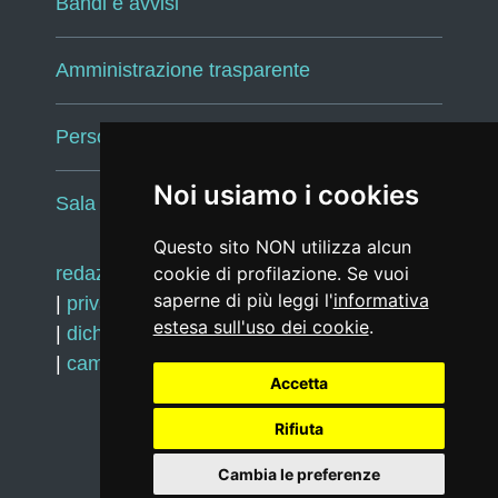
Bandi e avvisi
Amministrazione trasparente
Persone e Uffici
Noi usiamo i cookies
Sala Tiziano Tessitori
Questo sito NON utilizza alcun
redazione web
cookie di profilazione. Se vuoi
|
note legali
|
glossario
saperne di più leggi l'
informativa
|
privacy
|
social media policy
estesa sull'uso dei cookie
.
|
dichiarazione di accessibilità
|
feedback
|
cambio preferenze cookie
Accetta
Rifiuta
Realizzato da
Cambia le preferenze