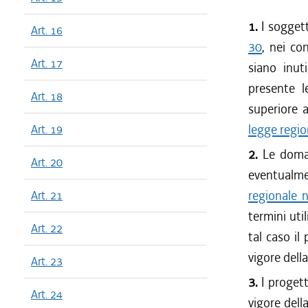
1.
I soggetti
Art. 16
30
, nei co
Art. 17
siano inut
presente l
Art. 18
superiore a
legge regi
Art. 19
2.
Le doman
Art. 20
eventualme
regionale 
Art. 21
termini util
Art. 22
tal caso il
vigore dell
Art. 23
3.
I progett
Art. 24
vigore della