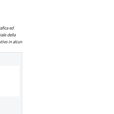
afica ed
iale della
utivo in alcun