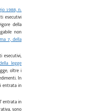
io 1988, n.
ti esecutivi
igore della
ogabile non
ma 7, della
 esecutivi,
ella legge
gge, oltre i
vedimenti. In
i entrata in
' entrata in
trativa, sono