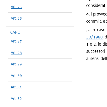
considerati 
Art. 25
4.
I provved
Art. 26
commi 1 e 2
5.
In caso d
CAPO II
30/1988
, 
Art. 27
1 e 2, le d
successori
Art. 28
ai sensi del
Art. 29
Art. 30
Art. 31
Art. 32