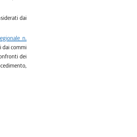
siderati dai
egionale n.
ti dai commi
onfronti dei
ocedimento,