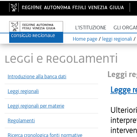
L'ISTITUZIONE
GLI ORGA
Home page
/
leggi regionali
/
LEGGI E REGOLAMENTI
Leggi re
Introduzione alla banca dati
Legge r
Leggi regionali
Leggi regionali per materie
Ulterior
interpre
Regolamenti
interven
Ricerca cronologica fonti normative