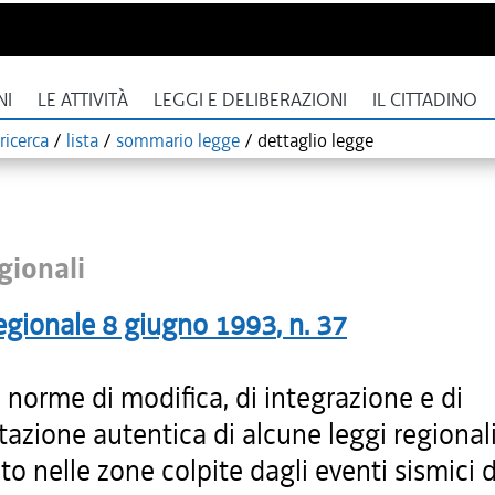
NI
LE ATTIVITÀ
LEGGI E DELIBERAZIONI
IL CITTADINO
ricerca
/
lista
/
sommario legge
/
dettaglio legge
gionali
egionale
8 giugno 1993
, n.
37
i norme di modifica, di integrazione e di
tazione autentica di alcune leggi regionali
to nelle zone colpite dagli eventi sismici 