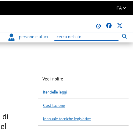
ITA
@
persone e uffici
Eseg
Ricerca
Vedi inoltre
Iter delle leggi
Costituzione
 di
Manuale tecniche legislative
del