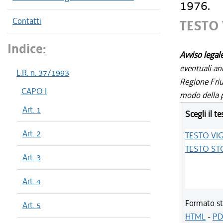
1976.
Contatti
TESTO
Indice:
Avviso legal
eventuali an
L.R. n. 37/1993
Regione Friul
CAPO I
modo della p
Art. 1
Scegli il te
Art. 2
TESTO VI
TESTO ST
Art. 3
Art. 4
Formato st
Art. 5
HTML
-
PD