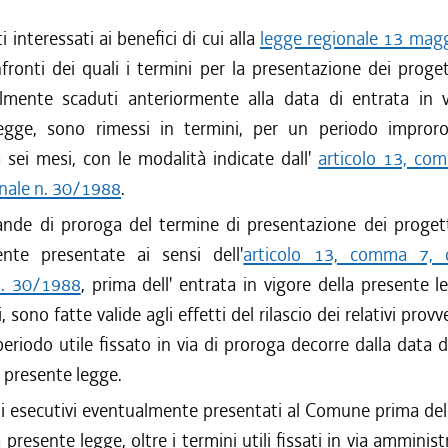
 interessati ai benefici di cui alla
legge regionale 13 magg
nfronti dei quali i termini per la presentazione dei proget
ilmente scaduti anteriormente alla data di entrata in v
egge, sono rimessi in termini, per un periodo impror
 sei mesi, con le modalità indicate dall'
articolo 13, com
onale n. 30/1988
.
de di proroga del termine di presentazione dei progetti
nte presentate ai sensi dell'
articolo 13, comma 7, d
n. 30/1988
, prima dell' entrata in vigore della presente le
i, sono fatte valide agli effetti del rilascio dei relativi prov
 periodo utile fissato in via di proroga decorre dalla data d
a presente legge.
i esecutivi eventualmente presentati al Comune prima dell
 presente legge, oltre i termini utili fissati in via amminis