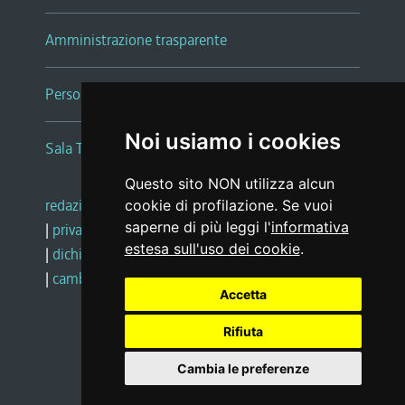
Amministrazione trasparente
Persone e Uffici
Noi usiamo i cookies
Sala Tiziano Tessitori
Questo sito NON utilizza alcun
redazione web
|
note legali
|
glossario
cookie di profilazione. Se vuoi
saperne di più leggi l'
informativa
|
privacy
|
social media policy
estesa sull'uso dei cookie
.
|
dichiarazione di accessibilità
|
feedback
|
cambio preferenze cookie
Accetta
Rifiuta
Realizzato da
Cambia le preferenze