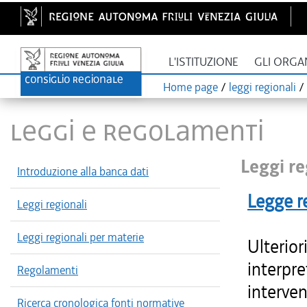
L'ISTITUZIONE
GLI ORGA
Home page
/
leggi regionali
/
LEGGI E REGOLAMENTI
Leggi re
Introduzione alla banca dati
Legge r
Leggi regionali
Leggi regionali per materie
Ulterior
interpre
Regolamenti
interven
Ricerca cronologica fonti normative