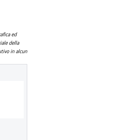
afica ed
iale della
utivo in alcun