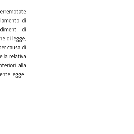
erremotate
llamento di
dimenti di
ne di legge,
per causa di
lla relativa
teriori alla
sente legge.