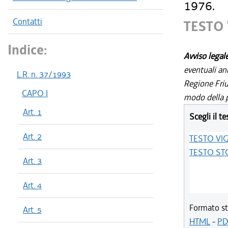
1976.
Contatti
TESTO
Indice:
Avviso legal
eventuali an
L.R. n. 37/1993
Regione Friul
CAPO I
modo della p
Art. 1
Scegli il te
Art. 2
TESTO VI
TESTO ST
Art. 3
Art. 4
Formato st
Art. 5
HTML
-
PD