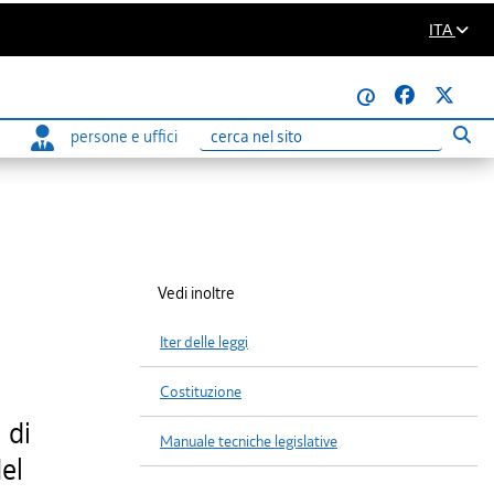
ITA
@
persone e uffici
Eseg
Ricerca
Vedi inoltre
Iter delle leggi
Costituzione
 di
Manuale tecniche legislative
del