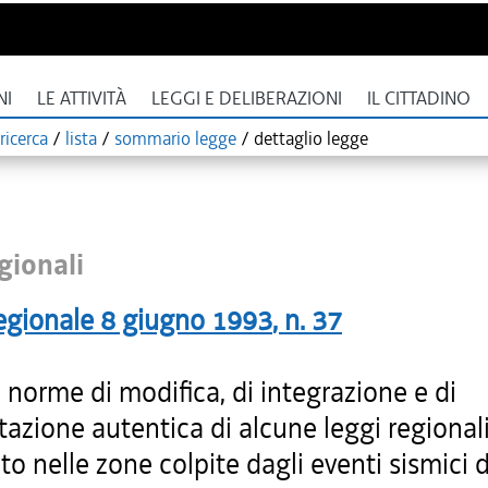
NI
LE ATTIVITÀ
LEGGI E DELIBERAZIONI
IL CITTADINO
ricerca
/
lista
/
sommario legge
/
dettaglio legge
gionali
egionale
8 giugno 1993
, n.
37
i norme di modifica, di integrazione e di
tazione autentica di alcune leggi regionali
to nelle zone colpite dagli eventi sismici 