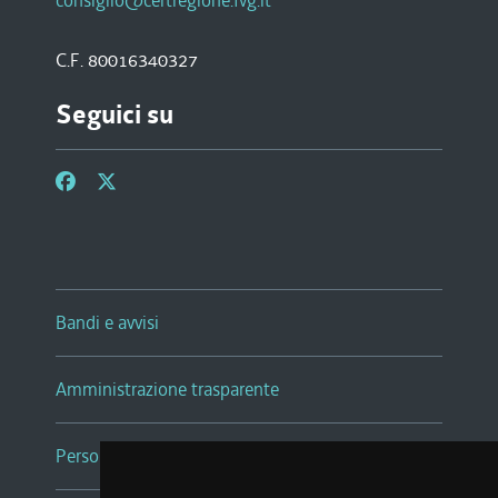
consiglio@certregione.fvg.it
C.F. 80016340327
Seguici su
Bandi e avvisi
Amministrazione trasparente
Persone e Uffici