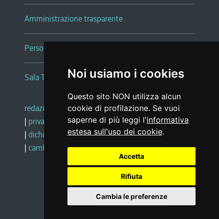
Amministrazione trasparente
Persone e Uffici
Noi usiamo i cookies
Sala Tiziano Tessitori
Questo sito NON utilizza alcun
redazione web
|
note legali
|
glossario
cookie di profilazione. Se vuoi
saperne di più leggi l'
informativa
|
privacy
|
social media policy
estesa sull'uso dei cookie
.
|
dichiarazione di accessibilità
|
feedback
|
cambio preferenze cookie
Accetta
Rifiuta
Realizzato da
Cambia le preferenze