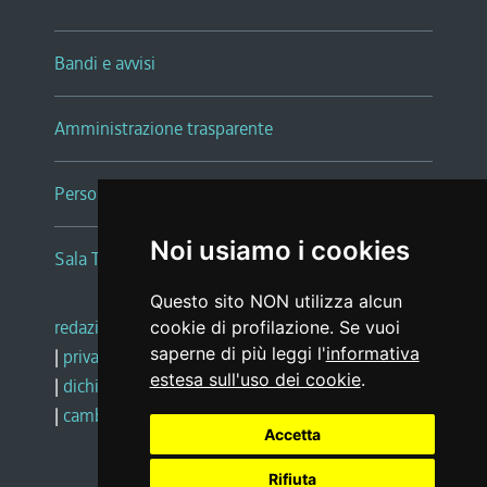
Bandi e avvisi
Amministrazione trasparente
Persone e Uffici
Noi usiamo i cookies
Sala Tiziano Tessitori
Questo sito NON utilizza alcun
redazione web
|
note legali
|
glossario
cookie di profilazione. Se vuoi
saperne di più leggi l'
informativa
|
privacy
|
social media policy
estesa sull'uso dei cookie
.
|
dichiarazione di accessibilità
|
feedback
|
cambio preferenze cookie
Accetta
Rifiuta