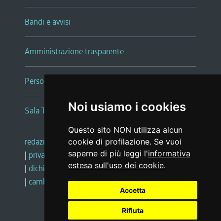
Bandi e avvisi
Amministrazione trasparente
Persone e Uffici
Noi usiamo i cookies
Sala Tiziano Tessitori
Questo sito NON utilizza alcun
redazione web
|
note legali
|
glossario
cookie di profilazione. Se vuoi
saperne di più leggi l'
informativa
|
privacy
|
social media policy
estesa sull'uso dei cookie
.
|
dichiarazione di accessibilità
|
feedback
|
cambio preferenze cookie
Accetta
Rifiuta
Realizzato da