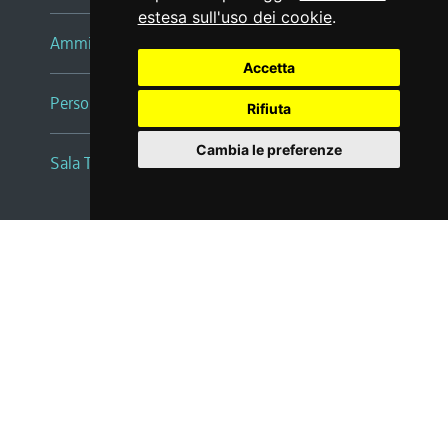
estesa sull'uso dei cookie
.
Amministrazione trasparente
Accetta
Persone e Uffici
Rifiuta
Cambia le preferenze
Sala Tiziano Tessitori
redazione web
|
note legali
|
glossario
|
privacy
|
social media policy
|
dichiarazione di accessibilità
|
feedback
|
cambio preferenze cookie
Realizzato da