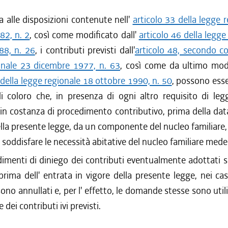
 alle disposizioni contenute nell'
articolo 33 della legge 
82, n. 2
, così come modificato dall'
articolo 46 della legge
8, n. 26
, i contributi previsti dall'
articolo 48, secondo c
onale 23 dicembre 1977, n. 63
, così come da ultimo modi
 della legge regionale 18 ottobre 1990, n. 50
, possono ess
di coloro che, in presenza di ogni altro requisito di leg
in costanza di procedimento contributivo, prima della dat
ella presente legge, da un componente del nucleo familiare,
soddisfare le necessità abitative del nucleo familiare med
imenti di diniego dei contributi eventualmente adottati su
ima dell' entrata in vigore della presente legge, nei casi
no annullati e, per l' effetto, le domande stesse sono utili a
dei contributi ivi previsti.