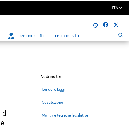
ITA
@
persone e uffici
Eseg
Ricerca
Vedi inoltre
Iter delle leggi
Costituzione
 di
Manuale tecniche legislative
del