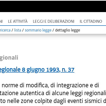
NI
LE ATTIVITÀ
LEGGI E DELIBERAZIONI
IL CITTADINO
ricerca
/
lista
/
sommario legge
/
dettaglio legge
gionali
egionale
8 giugno 1993
, n.
37
i norme di modifica, di integrazione e di
tazione autentica di alcune leggi regionali
to nelle zone colpite dagli eventi sismici 