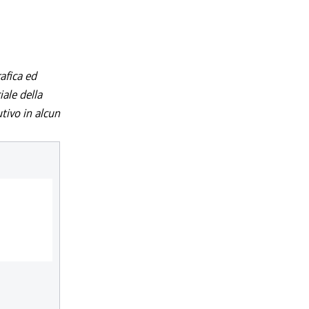
afica ed
iale della
utivo in alcun