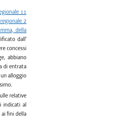
regionale 11
 regionale 2
omma, della
ficato dall'
ere concessi
ge, abbiano
a di entrata
 un alloggio
esimo.
lle relative
 indicati al
i fini della