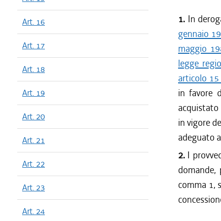
1.
In deroga
Art. 16
gennaio 19
Art. 17
maggio 198
legge regi
Art. 18
articolo 15
in favore 
Art. 19
acquistato 
Art. 20
in vigore d
adeguato a 
Art. 21
2.
I provved
Art. 22
domande, pr
comma 1, so
Art. 23
concessione 
Art. 24