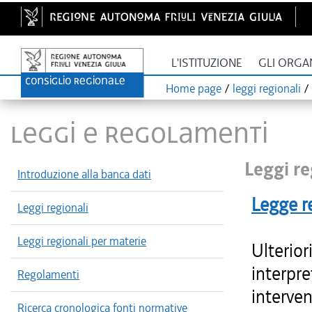
L'ISTITUZIONE
GLI ORGA
Home page
/
leggi regionali
/
LEGGI E REGOLAMENTI
Leggi re
Introduzione alla banca dati
Legge r
Leggi regionali
Leggi regionali per materie
Ulterior
interpre
Regolamenti
interven
Ricerca cronologica fonti normative