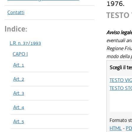
1976.
Contatti
TESTO
Indice:
Avviso legal
eventuali an
L.R. n. 37/1993
Regione Friul
CAPO I
modo della p
Art. 1
Scegli il te
Art. 2
TESTO VI
TESTO ST
Art. 3
Art. 4
Formato st
Art. 5
HTML
-
PD