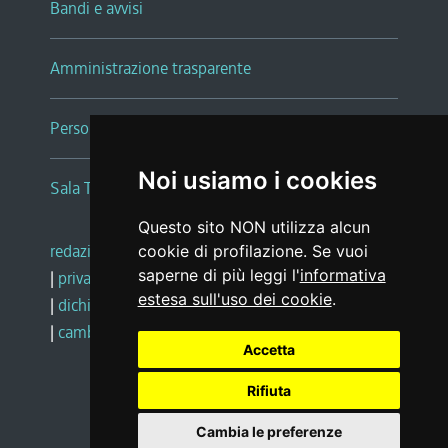
Bandi e avvisi
Amministrazione trasparente
Persone e Uffici
Noi usiamo i cookies
Sala Tiziano Tessitori
Questo sito NON utilizza alcun
redazione web
|
note legali
|
glossario
cookie di profilazione. Se vuoi
saperne di più leggi l'
informativa
|
privacy
|
social media policy
estesa sull'uso dei cookie
.
|
dichiarazione di accessibilità
|
feedback
|
cambio preferenze cookie
Accetta
Rifiuta
Realizzato da
Cambia le preferenze