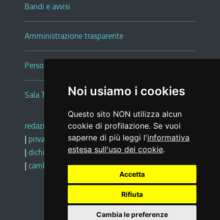
Bandi e avvisi
Amministrazione trasparente
Persone e Uffici
Noi usiamo i cookies
Sala Tiziano Tessitori
Questo sito NON utilizza alcun
redazione web
|
note legali
|
glossario
cookie di profilazione. Se vuoi
saperne di più leggi l'
informativa
|
privacy
|
social media policy
estesa sull'uso dei cookie
.
|
dichiarazione di accessibilità
|
feedback
|
cambio preferenze cookie
Accetta
Rifiuta
Realizzato da
Cambia le preferenze