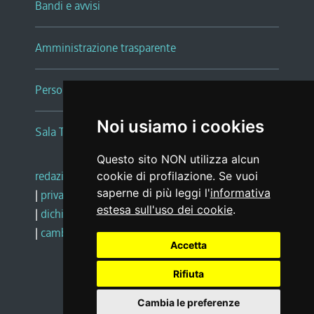
Bandi e avvisi
Amministrazione trasparente
Persone e Uffici
Noi usiamo i cookies
Sala Tiziano Tessitori
Questo sito NON utilizza alcun
redazione web
|
note legali
|
glossario
cookie di profilazione. Se vuoi
saperne di più leggi l'
informativa
|
privacy
|
social media policy
estesa sull'uso dei cookie
.
|
dichiarazione di accessibilità
|
feedback
|
cambio preferenze cookie
Accetta
Rifiuta
Realizzato da
Cambia le preferenze