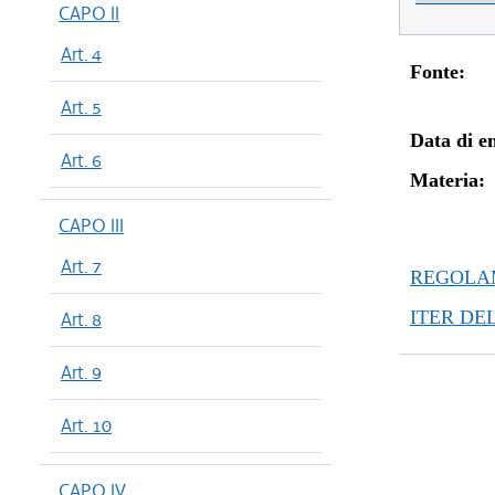
CAPO II
Art. 4
Fonte:
Art. 5
Data di en
Art. 6
Materia:
CAPO III
Art. 7
REGOLAM
ITER DE
Art. 8
Art. 9
Art. 10
CAPO IV