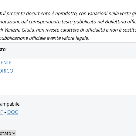
e:
Il presente documento è riprodotto, con variazioni nella veste gr
notazioni, dal corrispondente testo pubblicato nel Bollettino uffic
i Venezia Giulia, non riveste carattere di ufficialità e non è sostit
ubblicazione ufficiale avente valore legale.
sto:
GENTE
ORICO
ampabile:
F
-
DOC