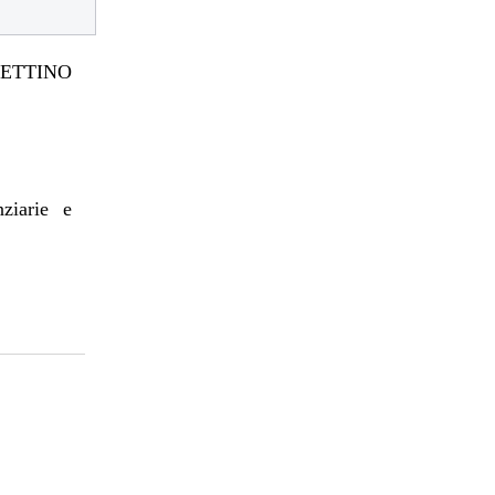
TTINO
nziarie e