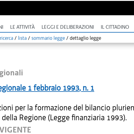
NI
LE ATTIVITÀ
LEGGI E DELIBERAZIONI
IL CITTADINO
ricerca
/
lista
/
sommario legge
/
dettaglio legge
gionali
egionale
1 febbraio 1993
, n.
1
ioni per la formazione del bilancio plurie
della Regione (Legge finanziaria 1993).
 VIGENTE