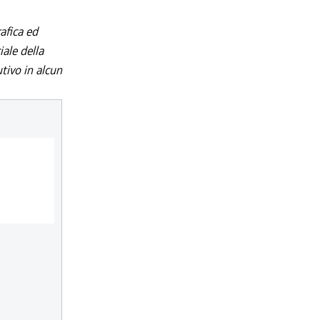
afica ed
iale della
utivo in alcun