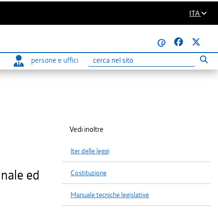
ITA
@
persone e uffici
Eseg
Ricerca
Vedi inoltre
Iter delle leggi
nnale ed
Costituzione
Manuale tecniche legislative