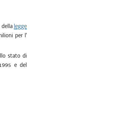
, della
legge
ilioni per l'
llo stato di
-1995 e del