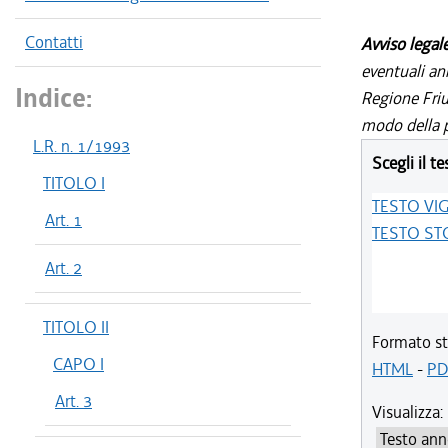
Contatti
Avviso legal
eventuali an
Indice:
Regione Friul
modo della p
L.R. n. 1/1993
Scegli il te
TITOLO I
TESTO VI
Art. 1
TESTO ST
Art. 2
TITOLO II
Formato st
CAPO I
HTML
-
PD
Art. 3
Visualizza: