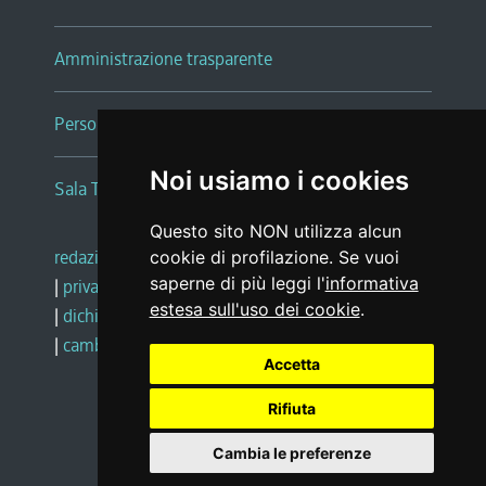
Amministrazione trasparente
Persone e Uffici
Noi usiamo i cookies
Sala Tiziano Tessitori
Questo sito NON utilizza alcun
redazione web
|
note legali
|
glossario
cookie di profilazione. Se vuoi
saperne di più leggi l'
informativa
|
privacy
|
social media policy
estesa sull'uso dei cookie
.
|
dichiarazione di accessibilità
|
feedback
|
cambio preferenze cookie
Accetta
Rifiuta
Realizzato da
Cambia le preferenze