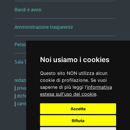
Bandi e avvisi
Amministrazione trasparente
Persone e Uffici
Noi usiamo i cookies
Sala Tiziano Tessitori
Questo sito NON utilizza alcun
redazione web
|
note legali
|
glossario
cookie di profilazione. Se vuoi
saperne di più leggi l'
informativa
|
privacy
|
social media policy
estesa sull'uso dei cookie
.
|
dichiarazione di accessibilità
|
feedback
|
cambio preferenze cookie
Accetta
Rifiuta
Realizzato da