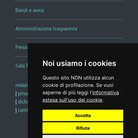
Bandi e avvisi
Amministrazione trasparente
Persone e Uffici
Noi usiamo i cookies
Sala Tiziano Tessitori
Questo sito NON utilizza alcun
redazione web
|
note legali
|
glossario
cookie di profilazione. Se vuoi
saperne di più leggi l'
informativa
|
privacy
|
social media policy
estesa sull'uso dei cookie
.
|
dichiarazione di accessibilità
|
feedback
|
cambio preferenze cookie
Accetta
Rifiuta
Realizzato da