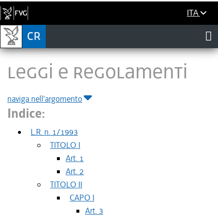
ITA
LEGGI E REGOLAMENTI
naviga nell'argomento
Indice:
L.R. n. 1/1993
TITOLO I
Art. 1
Art. 2
TITOLO II
CAPO I
Art. 3