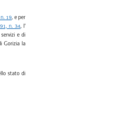
 n. 19
, e per
91, n. 34
, l'
servizi e di
 Gorizia la
llo stato di