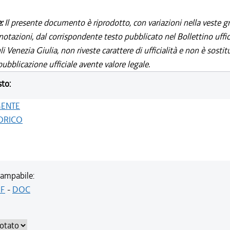
e:
Il presente documento è riprodotto, con variazioni nella veste gr
notazioni, dal corrispondente testo pubblicato nel Bollettino uffic
i Venezia Giulia, non riveste carattere di ufficialità e non è sostit
ubblicazione ufficiale avente valore legale.
sto:
GENTE
ORICO
ampabile:
F
-
DOC