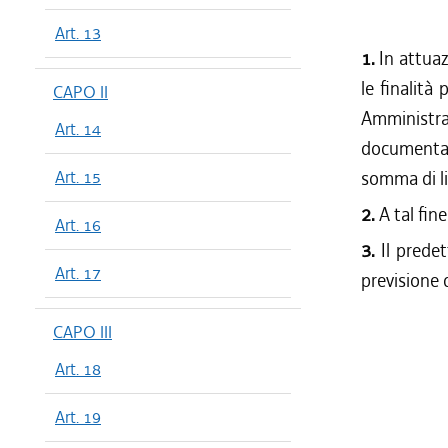
Art. 13
1.
In attuaz
le finalità 
CAPO II
Amministraz
Art. 14
documentaz
Art. 15
somma di li
2.
A tal fine
Art. 16
3.
Il predet
Art. 17
previsione 
CAPO III
Art. 18
Art. 19