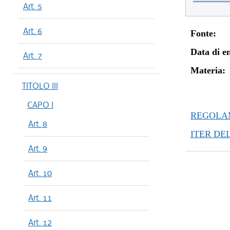
Art. 5
Art. 6
Fonte:
Data di en
Art. 7
Materia:
TITOLO III
CAPO I
REGOLAM
Art. 8
ITER DE
Art. 9
Art. 10
Art. 11
Art. 12