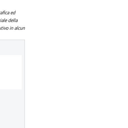
afica ed
iale della
utivo in alcun