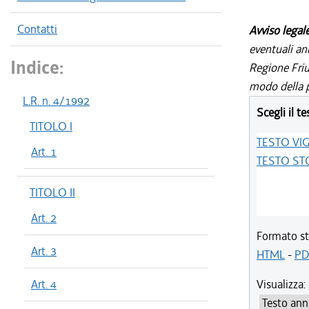
Contatti
Avviso legal
eventuali an
Indice:
Regione Friul
modo della p
L.R. n. 4/1992
Scegli il te
TITOLO I
TESTO VI
Art. 1
TESTO ST
TITOLO II
Art. 2
Formato st
Art. 3
HTML
-
PD
Art. 4
Visualizza: