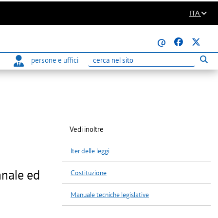
ITA
@
persone e uffici
Eseg
Ricerca
Vedi inoltre
Iter delle leggi
nnale ed
Costituzione
Manuale tecniche legislative