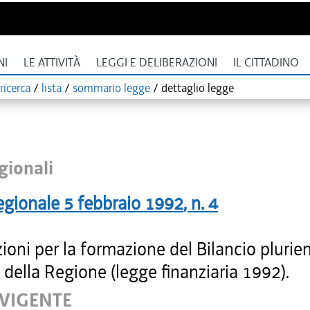
NI
LE ATTIVITÀ
LEGGI E DELIBERAZIONI
IL CITTADINO
ricerca
/
lista
/
sommario legge
/
dettaglio legge
gionali
egionale
5 febbraio 1992
, n.
4
ioni per la formazione del Bilancio plurie
della Regione (legge finanziaria 1992).
 VIGENTE