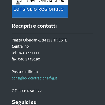
Recapiti e contatti
Piazza Oberdan 6, 34133 TRIESTE
Centralino:
tel. 040 3771111
fax. 040 3773190
Posta certificata:
consiglio@certregione.fvg.it
C.F. 80016340327
Seguici su