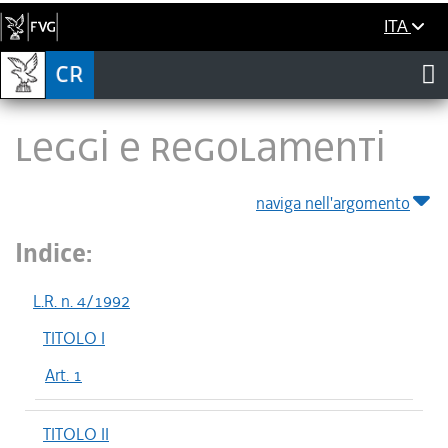
ITA
LEGGI E REGOLAMENTI
naviga nell'argomento
Indice:
L.R. n. 4/1992
TITOLO I
Art. 1
TITOLO II