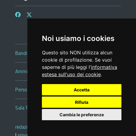
Noi usiamo i cookies
Questo sito NON utilizza alcun
Bandi e avvisi
cookie di profilazione. Se vuoi
saperne di più leggi l'
informativa
Amministrazione trasparente
estesa sull'uso dei cookie
.
Persone e Uffici
Accetta
Rifiuta
Sala Tiziano Tessitori
Cambia le preferenze
redazione web
|
note legali
|
glossario
|
privacy
|
social media policy