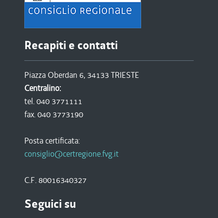
Recapiti e contatti
Piazza Oberdan 6, 34133 TRIESTE
Centralino:
tel. 040 3771111
fax. 040 3773190
Posta certificata:
consiglio@certregione.fvg.it
C.F. 80016340327
Seguici su