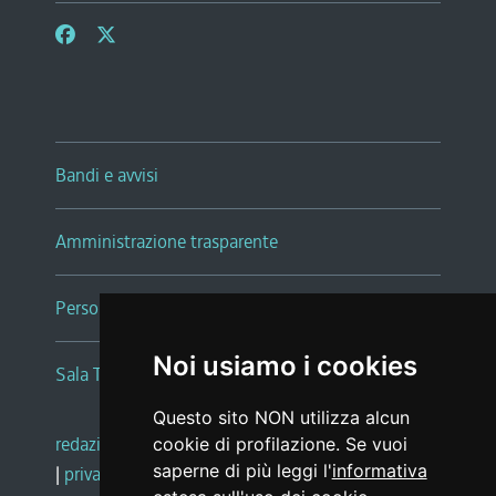
Bandi e avvisi
Amministrazione trasparente
Persone e Uffici
Noi usiamo i cookies
Sala Tiziano Tessitori
Questo sito NON utilizza alcun
redazione web
|
note legali
|
glossario
cookie di profilazione. Se vuoi
saperne di più leggi l'
informativa
|
privacy
|
social media policy