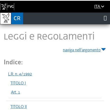
ITA
LEGGI E REGOLAMENTI
naviga nell'argomento
Indice:
L.R. n. 4/1992
TITOLO I
Art. 1
TITOLO II