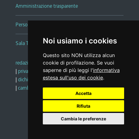
Amministrazione trasparente
Persone e Uffici
Noi usiamo i cookies
Sala Tiziano Tessitori
Questo sito NON utilizza alcun
redazione web
|
note legali
|
glossario
cookie di profilazione. Se vuoi
saperne di più leggi l'
informativa
|
privacy
|
social media policy
estesa sull'uso dei cookie
.
|
dichiarazione di accessibilità
|
feedback
|
cambio preferenze cookie
Accetta
Rifiuta
Realizzato da
Cambia le preferenze