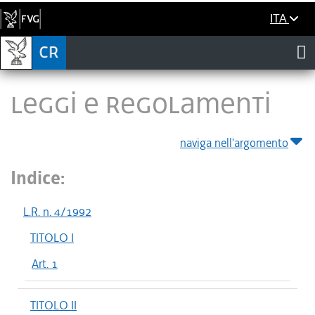
ITA
LEGGI E REGOLAMENTI
naviga nell'argomento
Indice:
L.R. n. 4/1992
TITOLO I
Art. 1
TITOLO II