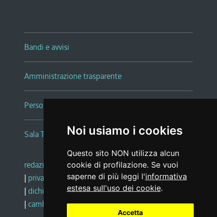
Bandi e avvisi
Amministrazione trasparente
Persone e Uffici
Noi usiamo i cookies
Sala Tiziano Tessitori
Questo sito NON utilizza alcun
redazione web
|
note legali
|
glossario
cookie di profilazione. Se vuoi
saperne di più leggi l'
informativa
|
privacy
|
social media policy
estesa sull'uso dei cookie
.
|
dichiarazione di accessibilità
|
feedback
|
cambio preferenze cookie
Accetta