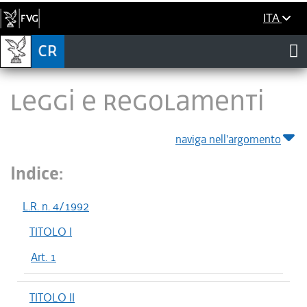
ITA
LEGGI E REGOLAMENTI
naviga nell'argomento
Indice:
L.R. n. 4/1992
TITOLO I
Art. 1
TITOLO II