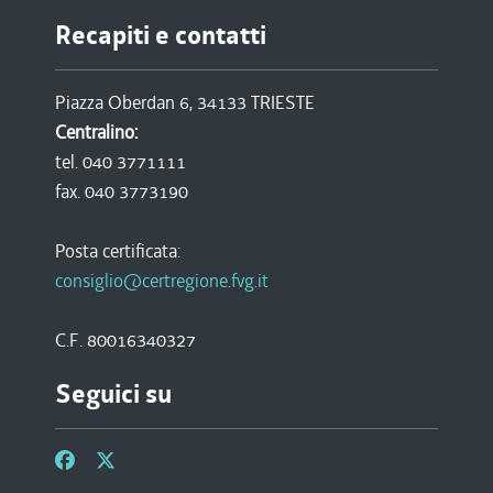
Recapiti e contatti
Piazza Oberdan 6, 34133 TRIESTE
Centralino:
tel. 040 3771111
fax. 040 3773190
Posta certificata:
consiglio@certregione.fvg.it
C.F. 80016340327
Seguici su