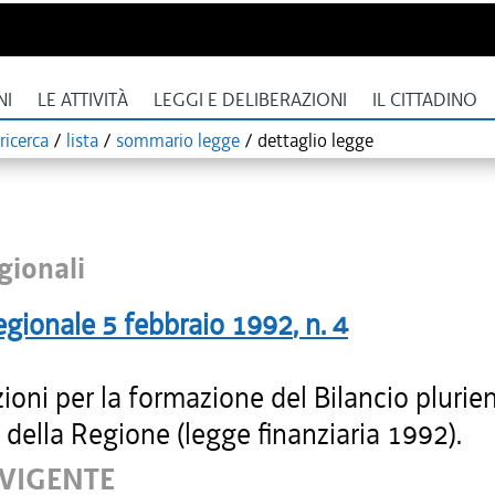
NI
LE ATTIVITÀ
LEGGI E DELIBERAZIONI
IL CITTADINO
ricerca
/
lista
/
sommario legge
/
dettaglio legge
gionali
egionale
5 febbraio 1992
, n.
4
ioni per la formazione del Bilancio plurie
della Regione (legge finanziaria 1992).
 VIGENTE