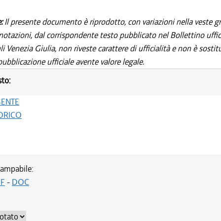
e:
Il presente documento è riprodotto, con variazioni nella veste gr
notazioni, dal corrispondente testo pubblicato nel Bollettino uffic
i Venezia Giulia, non riveste carattere di ufficialità e non è sostit
ubblicazione ufficiale avente valore legale.
sto:
GENTE
ORICO
ampabile:
F
-
DOC