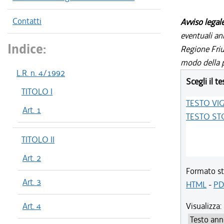
Contatti
Avviso legal
eventuali an
Indice:
Regione Friul
modo della p
L.R. n. 4/1992
Scegli il te
TITOLO I
TESTO VI
Art. 1
TESTO ST
TITOLO II
Art. 2
Formato st
Art. 3
HTML
-
PD
Art. 4
Visualizza: