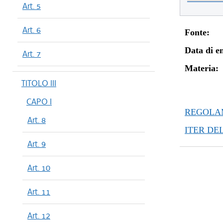
Art. 5
Art. 6
Fonte:
Data di en
Art. 7
Materia:
TITOLO III
CAPO I
REGOLAM
Art. 8
ITER DE
Art. 9
Art. 10
Art. 11
Art. 12