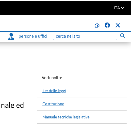
ITA
@
persone e uffici
Eseg
Ricerca
Vedi inoltre
Iter delle leggi
nnale ed
Costituzione
Manuale tecniche legislative