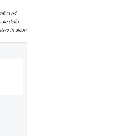
afica ed
iale della
utivo in alcun