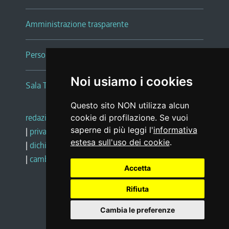
Amministrazione trasparente
Persone e Uffici
Noi usiamo i cookies
Sala Tiziano Tessitori
Questo sito NON utilizza alcun
redazione web
|
note legali
|
glossario
cookie di profilazione. Se vuoi
saperne di più leggi l'
informativa
|
privacy
|
social media policy
estesa sull'uso dei cookie
.
|
dichiarazione di accessibilità
|
feedback
|
cambio preferenze cookie
Accetta
Rifiuta
Realizzato da
Cambia le preferenze