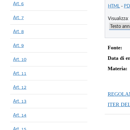
Art. 6
HTML
-
PD
Art. 7
Visualizza:
Art. 8
Art. 9
Fonte:
Data di en
Art. 10
Materia:
Art. 11
Art. 12
REGOLAM
Art. 13
ITER DE
Art. 14
Art. 15