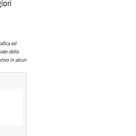
iori
afica ed
iale della
utivo in alcun