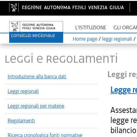
L'ISTITUZIONE
GLI ORGA
Home page
/
leggi regionali
/
LEGGI E REGOLAMENTI
Leggi re
Introduzione alla banca dati
Legge r
Leggi regionali
Leggi regionali per materie
Assestam
legge re
Regolamenti
bilancio
Ricerca cronologica fonti normative