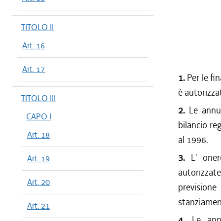
TITOLO II
Art. 16
Art. 17
1.
Per le fin
è autorizzat
TITOLO III
2.
Le annual
CAPO I
bilancio re
Art. 18
al 1996.
3.
L' onere
Art. 19
autorizzate
Art. 20
previsione
stanziament
Art. 21
4.
Le annu