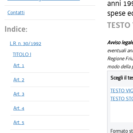
anni 199
spese ed
Contatti
TESTO
Indice:
Avviso legal
L.R. n. 30/1992
eventuali an
TITOLO I
Regione Friul
Art. 1
modo della p
Scegli il te
Art. 2
TESTO VI
Art. 3
TESTO ST
Art. 4
Art. 5
Formato st