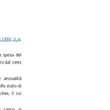
o 1985, n. 4
,
la spesa del
nni dal 1992
e annualità
llo stato di
994, il cui
 carico ai