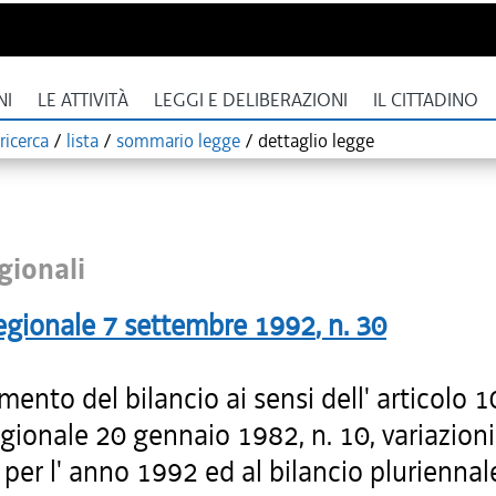
NI
LE ATTIVITÀ
LEGGI E DELIBERAZIONI
IL CITTADINO
ricerca
/
lista
/
sommario legge
/
dettaglio legge
gionali
egionale
7 settembre 1992
, n.
30
ento del bilancio ai sensi dell' articolo 1
gionale 20 gennaio 1982, n. 10, variazioni
 per l' anno 1992 ed al bilancio pluriennale