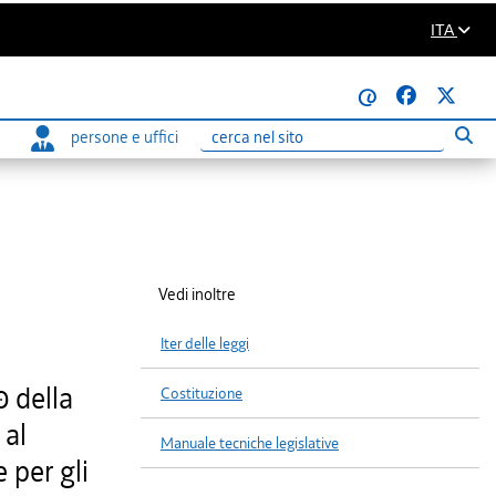
ITA
@
persone e uffici
Eseg
Ricerca
Vedi inoltre
Iter delle leggi
0 della
Costituzione
 al
Manuale tecniche legislative
 per gli