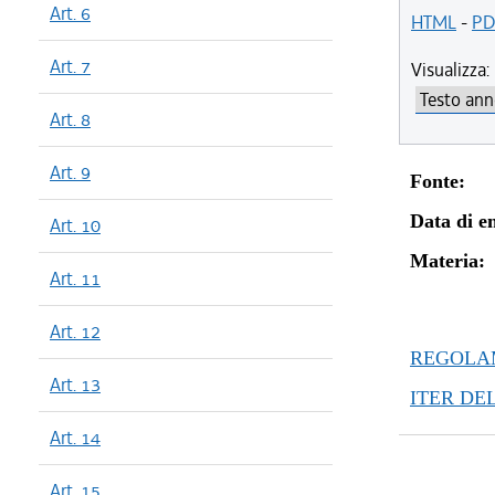
Art. 6
HTML
-
PD
Art. 7
Visualizza:
Art. 8
Art. 9
Fonte:
Data di en
Art. 10
Materia:
Art. 11
Art. 12
REGOLAM
Art. 13
ITER DE
Art. 14
Art. 15