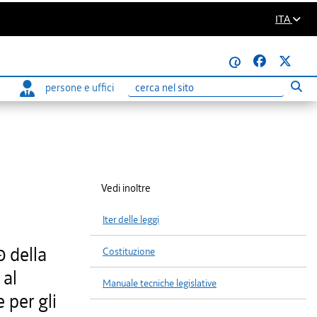
ITA
@
persone e uffici
Eseg
Ricerca
Vedi inoltre
Iter delle leggi
0 della
Costituzione
 al
Manuale tecniche legislative
 per gli