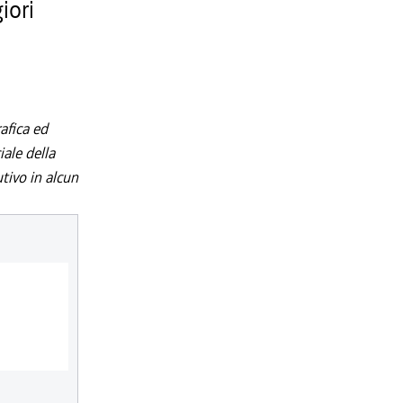
iori
afica ed
iale della
utivo in alcun