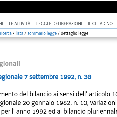
NI
LE ATTIVITÀ
LEGGI E DELIBERAZIONI
IL CITTADINO
ricerca
/
lista
/
sommario legge
/
dettaglio legge
gionali
egionale
7 settembre 1992
, n.
30
ento del bilancio ai sensi dell' articolo 1
gionale 20 gennaio 1982, n. 10, variazioni
 per l' anno 1992 ed al bilancio pluriennale