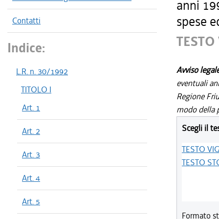
anni 199
spese ed
Contatti
TESTO
Indice:
Avviso legal
L.R. n. 30/1992
eventuali an
TITOLO I
Regione Friul
Art. 1
modo della p
Scegli il te
Art. 2
TESTO VI
Art. 3
TESTO ST
Art. 4
Art. 5
Formato st