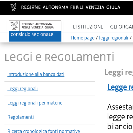
L'ISTITUZIONE
GLI ORGA
Home page
/
leggi regionali
/
LEGGI E REGOLAMENTI
Leggi re
Introduzione alla banca dati
Legge r
Leggi regionali
Leggi regionali per materie
Assestam
legge re
Regolamenti
bilancio
Ricerca cronologica fonti normative