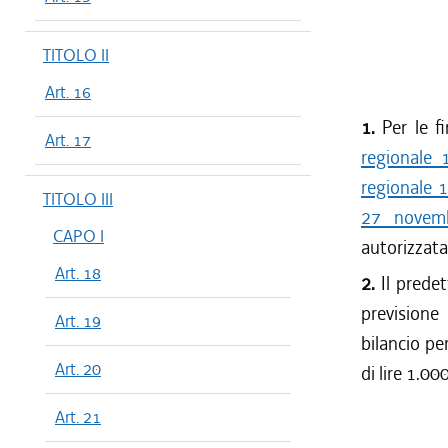
TITOLO II
Art. 16
1.
Per le fi
Art. 17
regionale 
regionale 
TITOLO III
27 novem
CAPO I
autorizzata 
Art. 18
2.
Il predet
previsione
Art. 19
bilancio pe
Art. 20
di lire 1.00
Art. 21