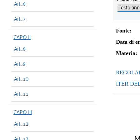
Art. 6
Art. 7
Fonte:
CAPO II
Data di en
Art. 8
Materia:
Art. 9
REGOLAM
Art. 10
ITER DE
Art. 11
CAPO III
Art. 12
Mo
Art. 13