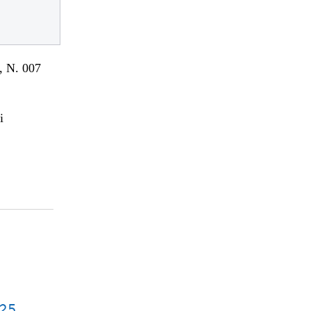
 N. 007
i
 25