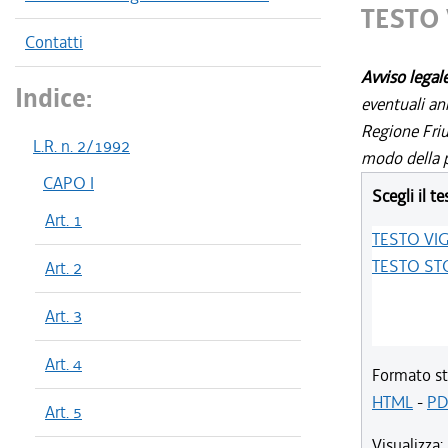
TESTO
Contatti
Avviso legal
Indice:
eventuali an
Regione Friul
L.R. n. 2/1992
modo della p
CAPO I
Scegli il te
Art. 1
TESTO VI
TESTO ST
Art. 2
Art. 3
Art. 4
Formato st
HTML
-
PD
Art. 5
Visualizza: