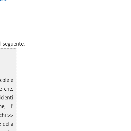
al seguente:
cole e
e che,
cienti
e, l'
chi >>
 della