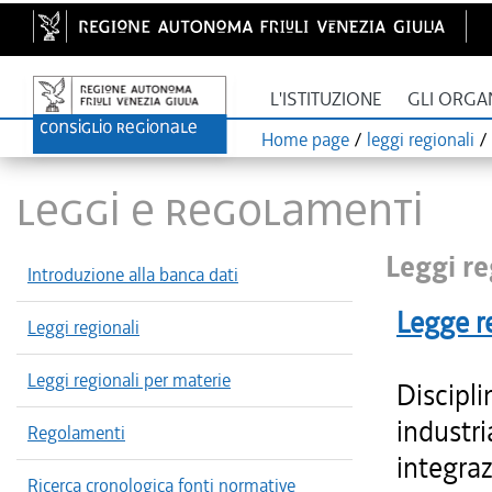
L'ISTITUZIONE
GLI ORGA
Home page
/
leggi regionali
/
LEGGI E REGOLAMENTI
Leggi re
Introduzione alla banca dati
Legge r
Leggi regionali
Leggi regionali per materie
Discipli
industr
Regolamenti
integraz
Ricerca cronologica fonti normative