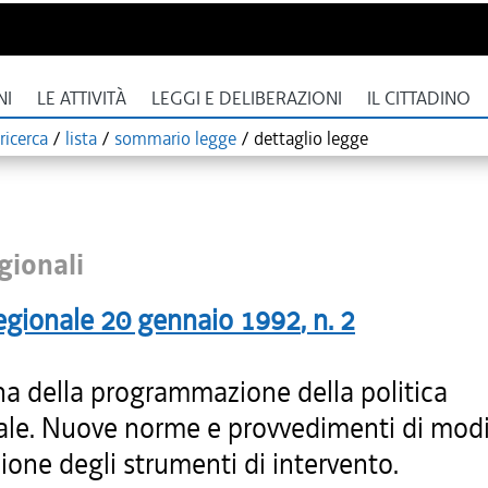
NI
LE ATTIVITÀ
LEGGI E DELIBERAZIONI
IL CITTADINO
ricerca
/
lista
/
sommario legge
/
dettaglio legge
gionali
egionale
20 gennaio 1992
, n.
2
na della programmazione della politica
iale. Nuove norme e provvedimenti di modi
ione degli strumenti di intervento.