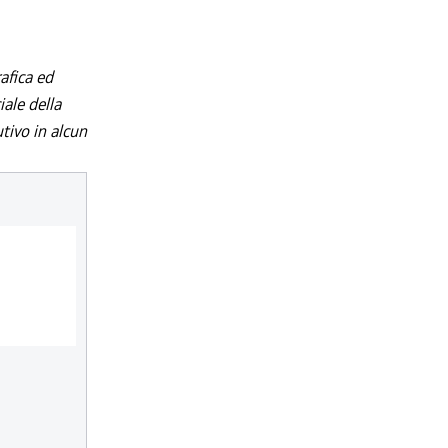
afica ed
iale della
utivo in alcun