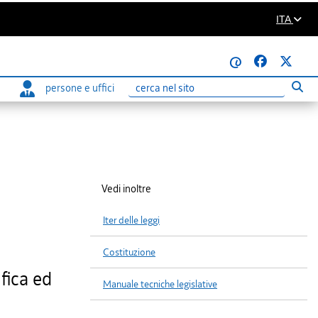
ITA
@
persone e uffici
Eseg
Ricerca
Vedi inoltre
Iter delle leggi
Costituzione
fica ed
Manuale tecniche legislative