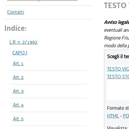
TESTO
Contatti
Avviso legal
Indice:
eventuali an
Regione Friul
L.R. n. 2/1992
modo della p
CAPO I
Scegli il te
Art. 1
TESTO VI
TESTO ST
Art. 2
Art. 3
Art. 4
Formato st
HTML
-
PD
Art. 5
Visualizza: