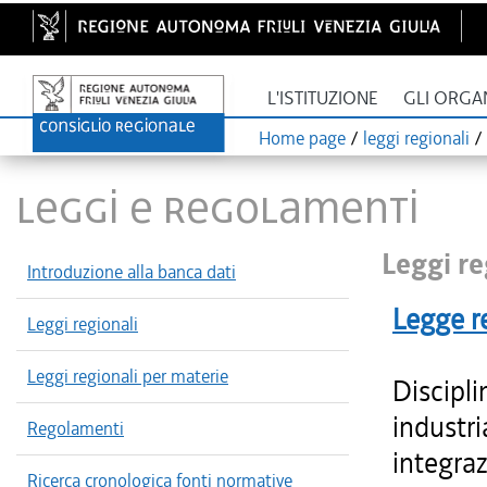
L'ISTITUZIONE
GLI ORGA
Home page
/
leggi regionali
/
LEGGI E REGOLAMENTI
Leggi re
Introduzione alla banca dati
Legge r
Leggi regionali
Leggi regionali per materie
Discipli
industr
Regolamenti
integraz
Ricerca cronologica fonti normative