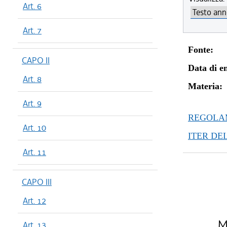
Art. 6
Art. 7
Fonte:
CAPO II
Data di en
Art. 8
Materia:
Art. 9
REGOLAM
Art. 10
ITER DE
Art. 11
CAPO III
Art. 12
Mo
Art. 13