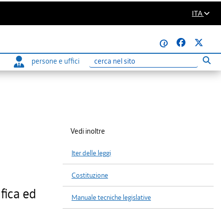
ITA
@
persone e uffici
Eseg
Ricerca
Vedi inoltre
Iter delle leggi
Costituzione
fica ed
Manuale tecniche legislative