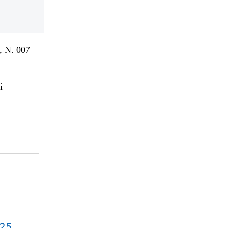
 N. 007
i
 25