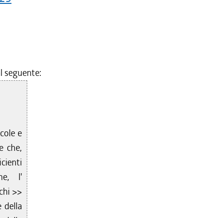
al seguente:
cole e
e che,
cienti
e, l'
chi >>
 della