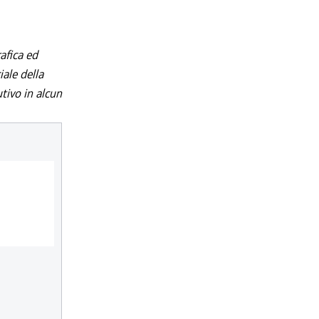
afica ed
iale della
utivo in alcun