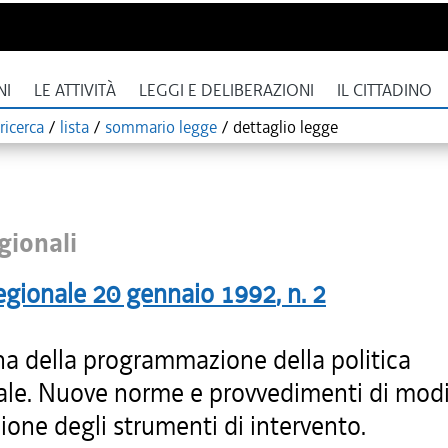
NI
LE ATTIVITÀ
LEGGI E DELIBERAZIONI
IL CITTADINO
ricerca
/
lista
/
sommario legge
/
dettaglio legge
gionali
egionale
20 gennaio 1992
, n.
2
na della programmazione della politica
iale. Nuove norme e provvedimenti di modi
ione degli strumenti di intervento.