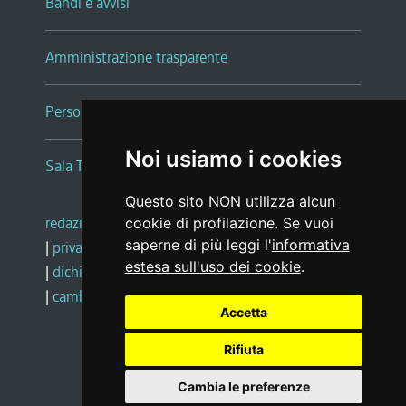
Bandi e avvisi
Amministrazione trasparente
Persone e Uffici
Noi usiamo i cookies
Sala Tiziano Tessitori
Questo sito NON utilizza alcun
redazione web
|
note legali
|
glossario
cookie di profilazione. Se vuoi
saperne di più leggi l'
informativa
|
privacy
|
social media policy
estesa sull'uso dei cookie
.
|
dichiarazione di accessibilità
|
feedback
|
cambio preferenze cookie
Accetta
Rifiuta
Realizzato da
Cambia le preferenze