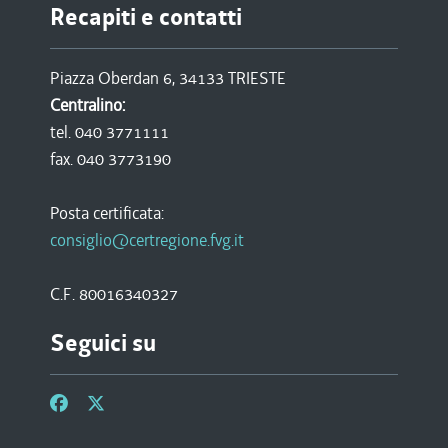
Recapiti e contatti
Piazza Oberdan 6, 34133 TRIESTE
Centralino:
tel. 040 3771111
fax. 040 3773190
Posta certificata:
consiglio@certregione.fvg.it
C.F. 80016340327
Seguici su