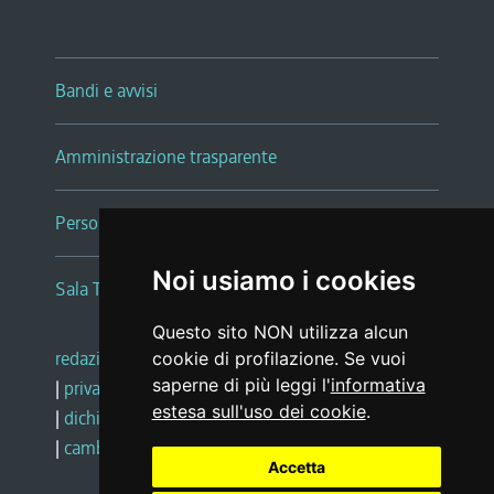
Bandi e avvisi
Amministrazione trasparente
Persone e Uffici
Noi usiamo i cookies
Sala Tiziano Tessitori
Questo sito NON utilizza alcun
redazione web
|
note legali
|
glossario
cookie di profilazione. Se vuoi
saperne di più leggi l'
informativa
|
privacy
|
social media policy
estesa sull'uso dei cookie
.
|
dichiarazione di accessibilità
|
feedback
|
cambio preferenze cookie
Accetta